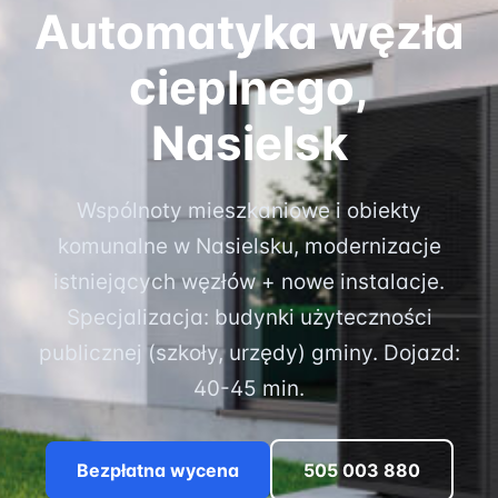
Automatyka węzła
cieplnego,
Nasielsk
Wspólnoty mieszkaniowe i obiekty
komunalne w Nasielsku, modernizacje
istniejących węzłów + nowe instalacje.
Specjalizacja: budynki użyteczności
publicznej (szkoły, urzędy) gminy. Dojazd:
40-45 min.
Bezpłatna wycena
505 003 880