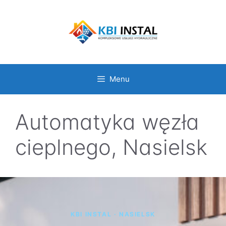
Przejdź
do
treści
Menu
Automatyka węzła
cieplnego, Nasielsk
KBI INSTAL · NASIELSK