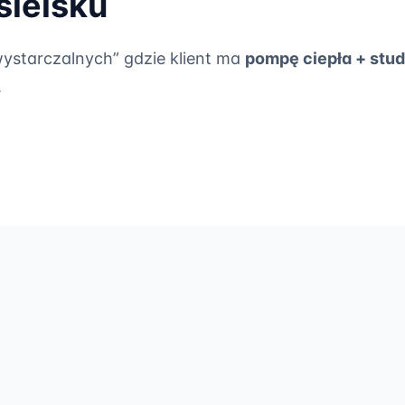
sielsku
ystarczalnych” gdzie klient ma
pompę ciepła + stud
.