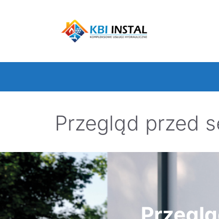
Przejdź
do
treści
Przegląd przed 
Przeglą