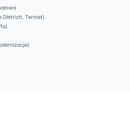
anałowa
e Dietrich, Termet)
ts)
odernizacje)