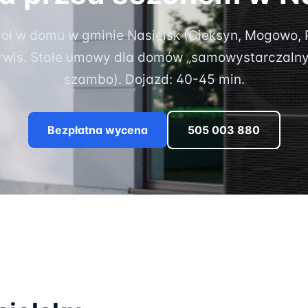
ioł w domu w gminie Nasielsk (Cieksyn, Mogowo,
erwis. Stałe umowy dla domów „samowystarczalny
szambo). Dojazd: 40-45 min.
Bezpłatna wycena
505 003 880