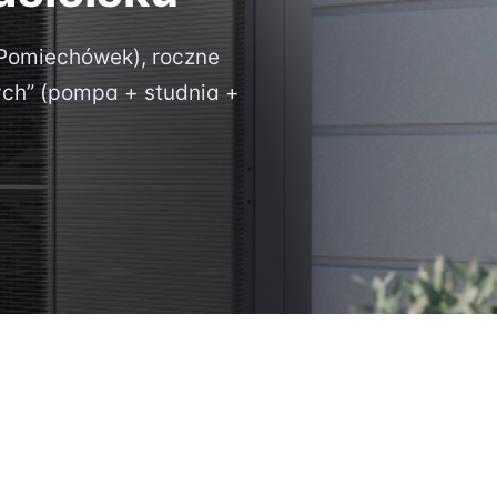
 Pomiechówek), roczne
ch” (pompa + studnia +