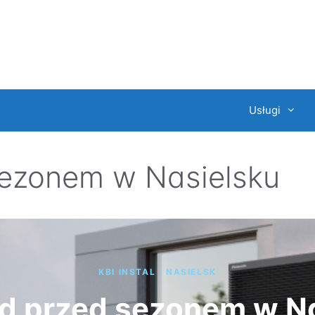
Usługi
sezonem w Nasielsku
KBI INSTAL · NASIELSK
d przed sezonem w N