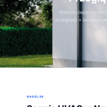
Pompa ciepła lub koc
przeglądy + bieżący s
NASIELSK