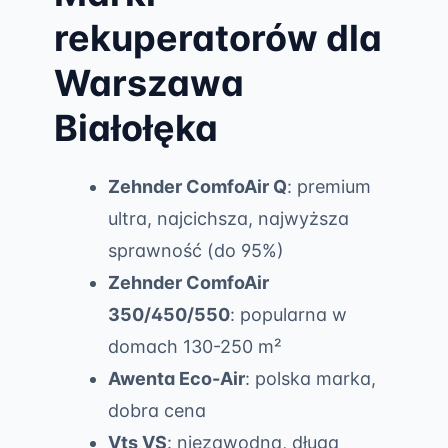
rekuperatorów dla
Warszawa
Białołęka
Zehnder ComfoAir Q
: premium
ultra, najcichsza, najwyższa
sprawność (do 95%)
Zehnder ComfoAir
350/450/550
: popularna w
domach 130-250 m²
Awenta Eco-Air
: polska marka,
dobra cena
Vts VS
: niezawodna, długa