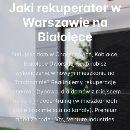
Jaki rekuperator w
Warszawie na
Białołęce
Budujesz dom w Choszczówce, Kobiałce,
Białołęce Dworskiej? Lub robisz
wykończenie w nowym mieszkaniu na
Tarchominie? Realizujemy rekuperację
kanałową (typowa, dla domów z miejscem
na rurki) i decentralną (w mieszkaniach
gdzie brak miejsca na kanały). Premium
marki Zehnder, Vts, Venture Industries.