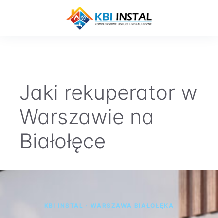
Przejdź
do
treści
Menu
Jaki rekuperator w
Warszawie na
Białołęce
KBI INSTAL · WARSZAWA BIAŁOŁĘKA