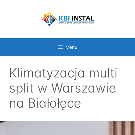
Przejdź
do
treści
Menu
Klimatyzacja multi
split w Warszawie
na Białołęce