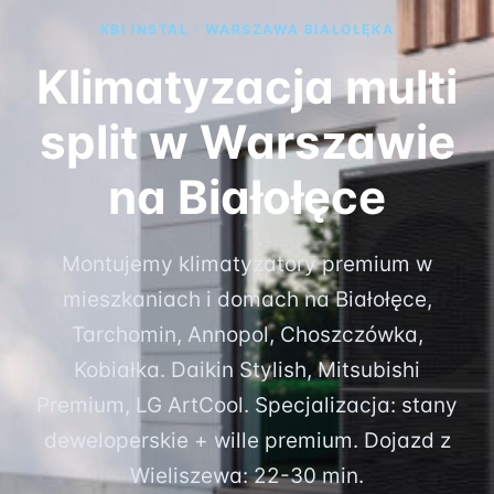
KBI INSTAL · WARSZAWA BIAŁOŁĘKA
Klimatyzacja multi
split w Warszawie
na Białołęce
Montujemy klimatyzatory premium w
mieszkaniach i domach na Białołęce,
Tarchomin, Annopol, Choszczówka,
Kobiałka. Daikin Stylish, Mitsubishi
Premium, LG ArtCool. Specjalizacja: stany
deweloperskie + wille premium. Dojazd z
Wieliszewa: 22-30 min.