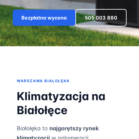
Bezpłatna wycena
505 003 880
WARSZAWA BIAŁOŁĘKA
Klimatyzacja na
Białołęce
Białołęka to
najgorętszy rynek
klimatyzacji
w aglomeracji