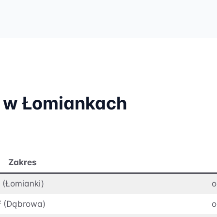
i w Łomiankach
Zakres
 (Łomianki)
o
² (Dąbrowa)
o