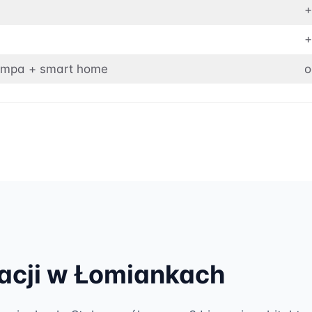
+
+
pompa + smart home
o
racji w Łomiankach