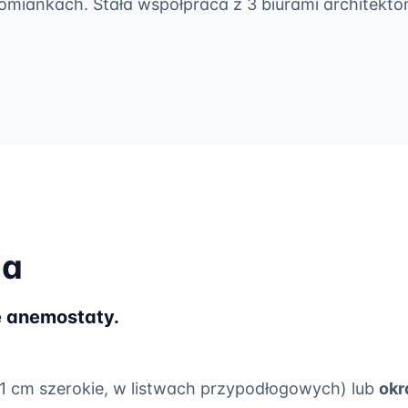
miankach. Stała współpraca z 3 biurami architekto
ia
e anemostaty.
1 cm szerokie, w listwach przypodłogowych) lub
okr