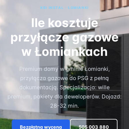
KBI INSTAL · ŁOMIANKI
Ile kosztuje
przyłącze gazowe
w Łomiankach
Premium domy w gminie Łomianki,
przyłącza gazowe do PSG z pełną
dokumentacją. Specjalizacja: wille
premium, pakiety dla deweloperów. Dojazd:
28-32 min.
Bezpłatna wycena
505 003 880