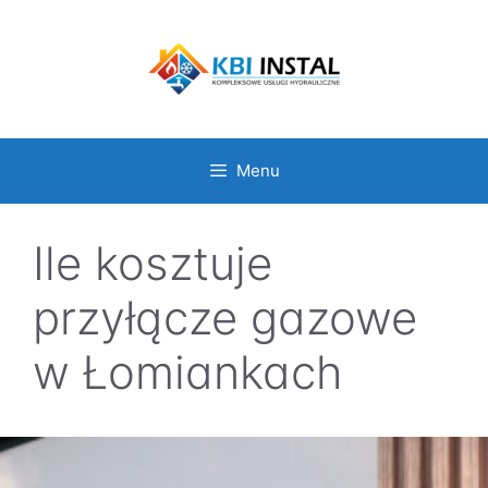
Przejdź
do
treści
Menu
Ile kosztuje
przyłącze gazowe
w Łomiankach