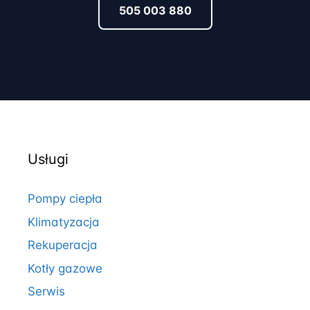
505 003 880
Usługi
Pompy ciepła
Klimatyzacja
Rekuperacja
Kotły gazowe
Serwis