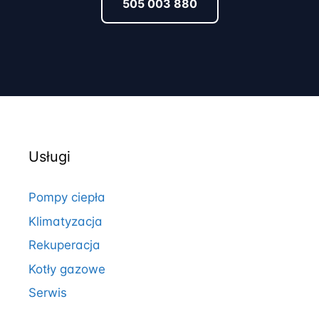
505 003 880
Usługi
Pompy ciepła
Klimatyzacja
Rekuperacja
Kotły gazowe
Serwis