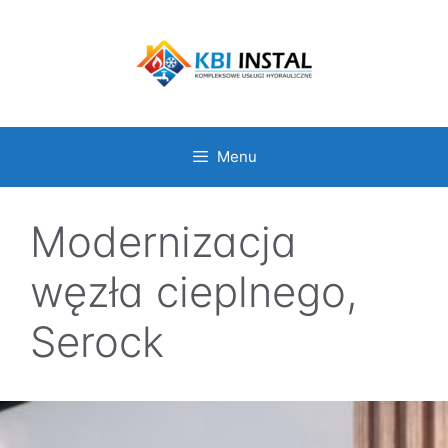
Przejdź
do
treści
Menu
Modernizacja
węzła cieplnego,
Serock