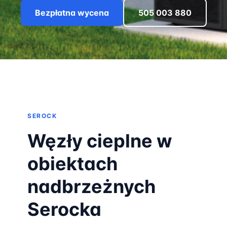
Bezpłatna wycena
505 003 880
SEROCK
Węzły cieplne w
obiektach
nadbrzeżnych
Serocka