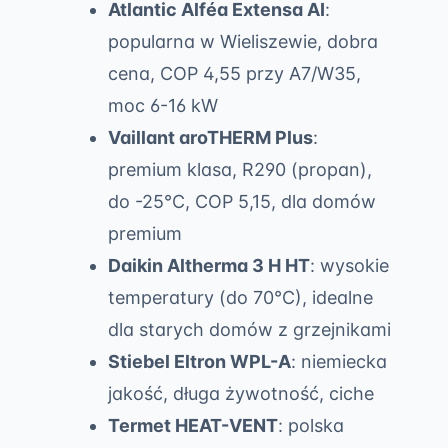
Atlantic Alféa Extensa AI
:
popularna w Wieliszewie, dobra
cena, COP 4,55 przy A7/W35,
moc 6-16 kW
Vaillant aroTHERM Plus
:
premium klasa, R290 (propan),
do -25°C, COP 5,15, dla domów
premium
Daikin Altherma 3 H HT
: wysokie
temperatury (do 70°C), idealne
dla starych domów z grzejnikami
Stiebel Eltron WPL-A
: niemiecka
jakość, długa żywotność, ciche
Termet HEAT-VENT
: polska