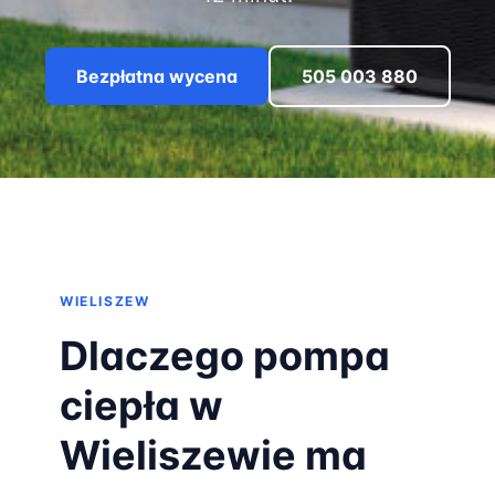
Bezpłatna wycena
505 003 880
WIELISZEW
Dlaczego pompa
ciepła w
Wieliszewie ma