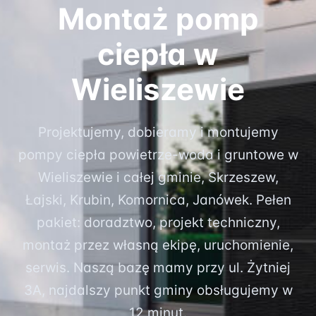
Montaż pomp
ciepła w
Wieliszewie
Projektujemy, dobieramy i montujemy
pompy ciepła powietrze-woda i gruntowe w
Wieliszewie i całej gminie, Skrzeszew,
Łajski, Krubin, Komornica, Janówek. Pełen
pakiet: doradztwo, projekt techniczny,
montaż przez własną ekipę, uruchomienie,
serwis. Naszą bazę mamy przy ul. Żytniej
3A, najdalszy punkt gminy obsługujemy w
12 minut.