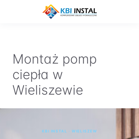
Przejdź
do
treści
Menu
Montaż pomp
ciepła w
Wieliszewie
KBI INSTAL · WIELISZEW