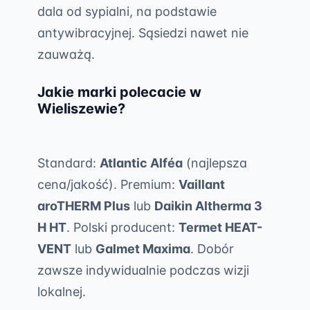
dala od sypialni, na podstawie
antywibracyjnej. Sąsiedzi nawet nie
zauważą.
Jakie marki polecacie w
Wieliszewie?
Standard:
Atlantic Alféa
(najlepsza
cena/jakość). Premium:
Vaillant
aroTHERM Plus
lub
Daikin Altherma 3
H HT
. Polski producent:
Termet HEAT-
VENT
lub
Galmet Maxima
. Dobór
zawsze indywidualnie podczas wizji
lokalnej.